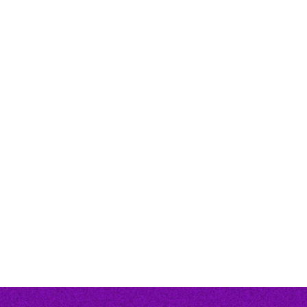
EL 2016
Durante más de una década, hemos
acompañado a algunas de las marcas más
influyentes del deporte y la cultura en América
Latina.
DESCARGA NUESTROS CASOS DE ÉXITO